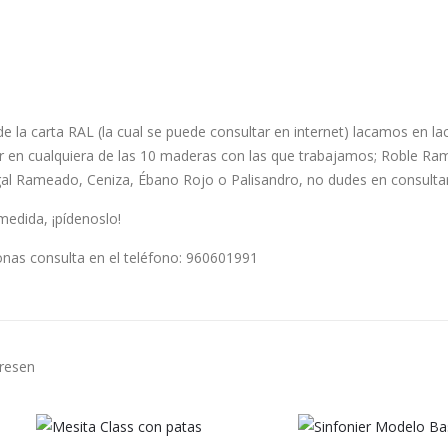
e la carta RAL (la cual se puede consultar en internet) lacamos en laca
ar en cualquiera de las 10 maderas con las que trabajamos; Roble 
Rameado, Ceniza, Ébano Rojo o Palisandro, no dudes en consultar
medida, ¡pídenoslo!
zonas consulta en el teléfono: 960601991
eresen
EER MÁS
LEER MÁS