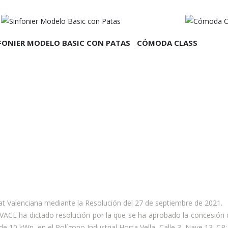
EER MÁS
LEER MÁS
FONIER MODELO BASIC CON PATAS
CÓMODA CLASS
at Valenciana mediante la Resolución del 27 de septiembre de 2021.
 IVACE ha dictado resolución por la que se ha aprobado la concesión
e 10 kWn, en el Polígono Industrial Horta Vella, Calle 3, Nave 13. CP: