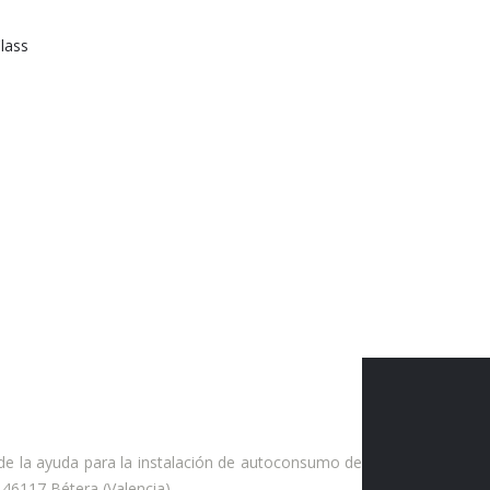
 de la ayuda para la instalación de autoconsumo de
 46117 Bétera (Valencia).