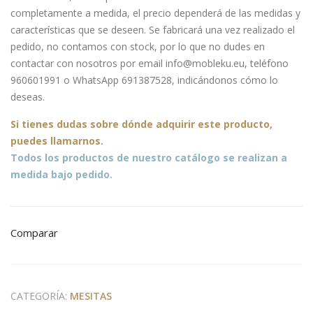
dia
Dun
completamente a medida, el precio dependerá de las medidas y
dor
e
características que se deseen. Se fabricará una vez realizado el
Den
pedido, no contamos con stock, por lo que no dudes en
ia
contactar con nosotros por email info@mobleku.eu, teléfono
960601991 o WhatsApp 691387528, indicándonos cómo lo
deseas.
Si tienes dudas sobre
dónde
adquirir este producto,
puedes llamarnos.
Todos los productos de nuestro catálogo se realizan a
medida bajo pedido.
Comparar
CATEGORÍA:
MESITAS