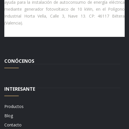
ayuda para la instalación de autoconsumo de energía eléctrica
mediante generador fotovoltaico de 10 kWn, en el Polígono
Industrial Horta Vella, Calle 3, Nave 13. CP: 46117 Bétera
(Valencia).
CONÓCENOS
INTERESANTE
Productos
Blog
Contacto