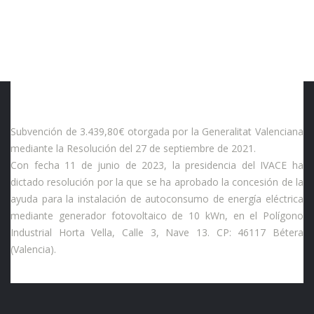
Subvención de 3.439,80€ otorgada por la Generalitat Valenciana
mediante la Resolución del 27 de septiembre de 2021.
Con fecha 11 de junio de 2023, la presidencia del IVACE ha
dictado resolución por la que se ha aprobado la concesión de la
ayuda para la instalación de autoconsumo de energía eléctrica
mediante generador fotovoltaico de 10 kWn, en el Polígono
Industrial Horta Vella, Calle 3, Nave 13. CP: 46117 Bétera
(Valencia).