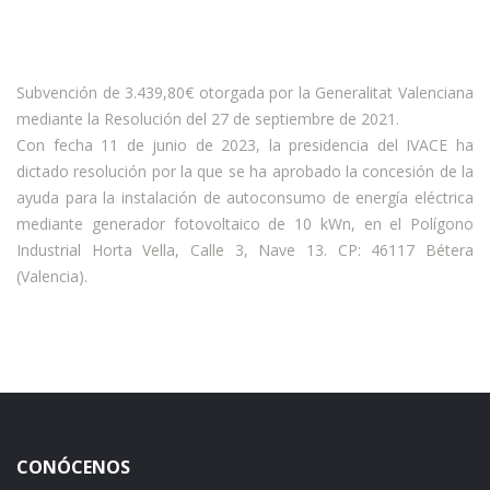
Subvención de 3.439,80€ otorgada por la Generalitat Valenciana
mediante la Resolución del 27 de septiembre de 2021.
Con fecha 11 de junio de 2023, la presidencia del IVACE ha
dictado resolución por la que se ha aprobado la concesión de la
ayuda para la instalación de autoconsumo de energía eléctrica
mediante generador fotovoltaico de 10 kWn, en el Polígono
Industrial Horta Vella, Calle 3, Nave 13. CP: 46117 Bétera
(Valencia).
CONÓCENOS