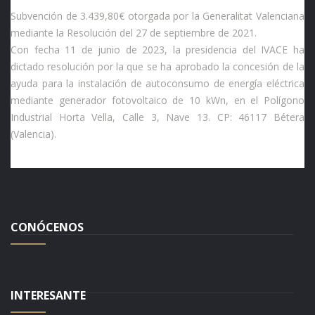
Subvención de 3.439,80€ otorgada por la Generalitat Valenciana
mediante la Resolución del 27 de septiembre de 2021.
Con fecha 11 de junio de 2023, la presidencia del IVACE ha
dictado resolución por la que se ha aprobado la concesión de la
ayuda para la instalación de autoconsumo de energía eléctrica
mediante generador fotovoltaico de 10 kWn, en el Polígono
Industrial Horta Vella, Calle 3, Nave 13. CP: 46117 Bétera
(Valencia).
CONÓCENOS
INTERESANTE