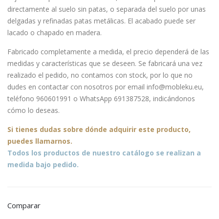
Clas
Livi
directamente al suelo sin patas, o separada del suelo por unas
s
ng
delgadas y refinadas patas metálicas. El acabado puede ser
con
con
lacado o chapado en madera.
pat
pat
Fabricado completamente a medida, el precio dependerá de las
as
as
medidas y características que se deseen. Se fabricará una vez
realizado el pedido, no contamos con stock, por lo que no
dudes en contactar con nosotros por email info@mobleku.eu,
teléfono 960601991 o WhatsApp 691387528, indicándonos
cómo lo deseas.
Si tienes dudas sobre
dónde
adquirir este producto,
puedes llamarnos.
Todos los productos de nuestro catálogo se realizan a
medida bajo pedido.
Comparar