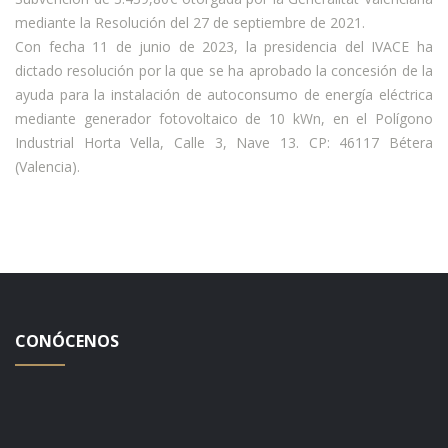
mediante la Resolución del 27 de septiembre de 2021.
Con fecha 11 de junio de 2023, la presidencia del IVACE ha
dictado resolución por la que se ha aprobado la concesión de la
ayuda para la instalación de autoconsumo de energía eléctrica
mediante generador fotovoltaico de 10 kWn, en el Polígono
Industrial Horta Vella, Calle 3, Nave 13. CP: 46117 Bétera
(Valencia).
CONÓCENOS