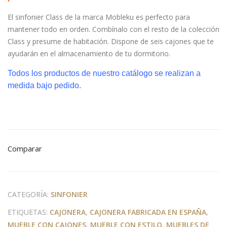
pat
con
El sinfonier Class de la marca Mobleku es perfecto para
as
pat
mantener todo en orden. Combínalo con el resto de la colección
as
Class y presume de habitación. Dispone de seis cajones que te
ayudarán en el almacenamiento de tu dormitorio.
Todos los productos de nuestro catálogo se realizan a
medida bajo pedido.
Comparar
CATEGORÍA:
SINFONIER
ETIQUETAS:
CAJONERA
,
CAJONERA FABRICADA EN ESPAÑA
,
MUEBLE CON CAJONES
,
MUEBLE CON ESTILO
,
MUEBLES DE