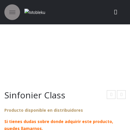
Sinfonier Class
info
info
Producto disponible en distribuidores
nier
nier
Ten
Clas
Si tienes dudas sobre donde adquirir este producto,
con
s
puedes llamarnos.