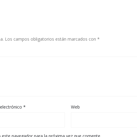
a.
Los campos obligatorios están marcados con
*
electrónico
*
Web
n este navegador para la próxima vez que comente.