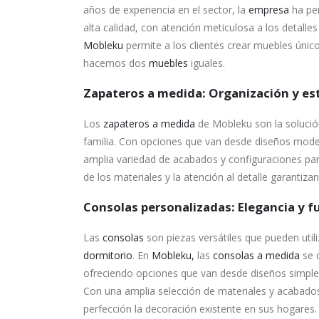
años de experiencia en el sector, la
empresa
ha per
alta calidad, con atención meticulosa a los detall
Mobleku
permite a los clientes crear muebles único
hacemos dos
muebles
iguales.
Zapateros a medida: Organización y est
Los
zapateros a medida
de Mobleku son la solució
familia. Con opciones que van desde diseños moder
amplia variedad de acabados y configuraciones para
de los materiales y la atención al detalle garantiza
Consolas personalizadas: Elegancia y f
Las
consolas
son piezas versátiles que pueden util
dormitorio
. En
Mobleku,
las
consolas a medida
se d
ofreciendo opciones que van desde diseños simple
Con una amplia selección de materiales y acabados
perfección la decoración existente en sus hogares.