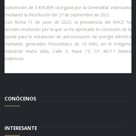
Subvención de 3.439,80€ otorgada por la Generalitat Valenciana
mediante la Resolución del 27 de septiembre de 2021.
Con fecha 11 de junio de 2023, la presidencia del IVACE ha
dictado resolución por la que se ha aprobado la concesión de la
ayuda para la instalación de autoconsumo de energía eléctrica
mediante generador fotovoltaico de 10 kWn, en el Polígono
Industrial Horta Vella, Calle 3, Nave 13. CP: 46117 Bétera
(Valencia).
CONÓCENOS
INTERESANTE