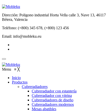
Dirección: Poligono industrial Horta Vella calle 3, Nave 13, 46117
Bétera, Valencia
Teléfono: (+800) 345 678, (+800) 123 456
Email: info@mobleku.eu
Menu
≡
╳
Inicio
Productos
Cubreradiadores
Cubreradiador con estantería
Cubreradiador con vitrina
Cubreradiadores de diseño
Cubreradiadores modernos
Mesas abatibles