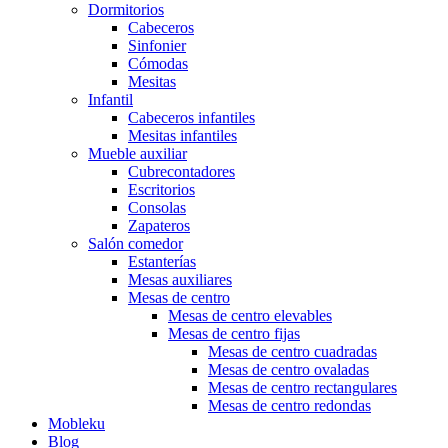
Dormitorios
Cabeceros
Sinfonier
Cómodas
Mesitas
Infantil
Cabeceros infantiles
Mesitas infantiles
Mueble auxiliar
Cubrecontadores
Escritorios
Consolas
Zapateros
Salón comedor
Estanterías
Mesas auxiliares
Mesas de centro
Mesas de centro elevables
Mesas de centro fijas
Mesas de centro cuadradas
Mesas de centro ovaladas
Mesas de centro rectangulares
Mesas de centro redondas
Mobleku
Blog