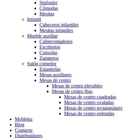
Sinfonier
Cómodas
Mesitas
Infantil
Cabeceros infantiles
Mesitas infantiles
Mueble auxiliar
Cubrecontadores
Escritorios
Consolas
Zapateros
Salón comedor
Estanterías
Mesas auxiliares
Mesas de centro
Mesas de centro elevables
Mesas de centro fijas
Mesas de centro cuadradas
Mesas de centro ovaladas
Mesas de centro rectangulares
Mesas de centro redondas
Mobleku
Blog
Contacto
Distribuidores