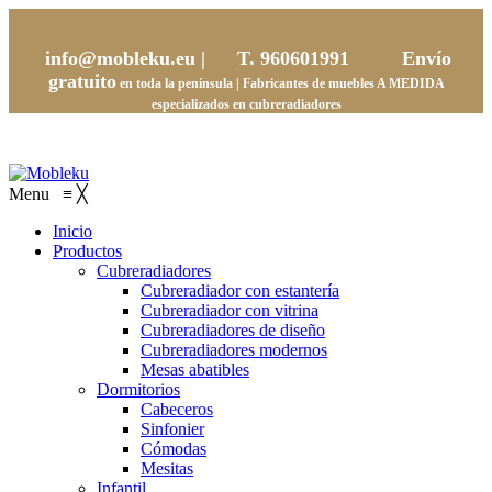
info@mobleku.eu |
T. 960601991
Envío
gratuito
en toda la península | Fabricantes de muebles
A MEDIDA
especializados en cubreradiadores
Menu
≡
╳
Inicio
Productos
Cubreradiadores
Cubreradiador con estantería
Cubreradiador con vitrina
Cubreradiadores de diseño
Cubreradiadores modernos
Mesas abatibles
Dormitorios
Cabeceros
Sinfonier
Cómodas
Mesitas
Infantil