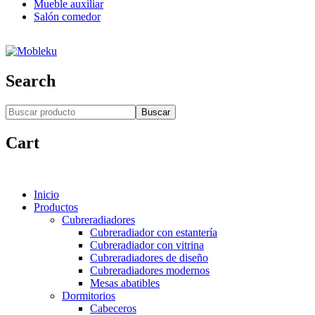
Mueble auxiliar
Salón comedor
Search
Buscar
Cart
Inicio
Productos
Cubreradiadores
Cubreradiador con estantería
Cubreradiador con vitrina
Cubreradiadores de diseño
Cubreradiadores modernos
Mesas abatibles
Dormitorios
Cabeceros