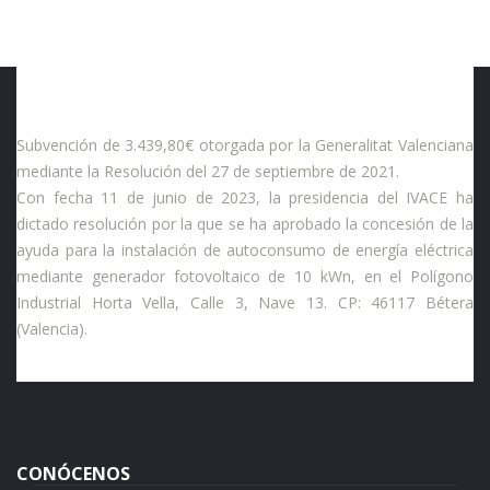
Subvención de 3.439,80€ otorgada por la Generalitat Valenciana
mediante la Resolución del 27 de septiembre de 2021.
Con fecha 11 de junio de 2023, la presidencia del IVACE ha
dictado resolución por la que se ha aprobado la concesión de la
ayuda para la instalación de autoconsumo de energía eléctrica
mediante generador fotovoltaico de 10 kWn, en el Polígono
Industrial Horta Vella, Calle 3, Nave 13. CP: 46117 Bétera
(Valencia).
CONÓCENOS