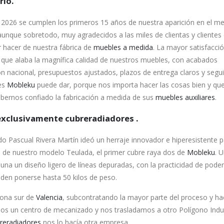
rio.
026 se cumplen los primeros 15 años de nuestra aparición en el m
aunque sobretodo, muy agradecidos a las miles de clientas y clientes
r hacer de nuestra fábrica de
muebles a medida
. La mayor satisfacci
, que alaba la magnífica calidad de nuestros muebles, con acabados
ón nacional, presupuestos ajustados, plazos de entrega claros y segu
es
Mobleku
puede dar, porque nos importa hacer las cosas bien y qu
habernos confiado la fabricación a medida de sus
muebles auxiliares
.
xclusivamente cubreradiadores .
o Pascual Rivera Martín ideó un herraje innovador e hiperesistente 
n de nuestro modelo Teulada, el primer cubre raya dos de
Mobleku
. 
na un diseño ligero de líneas depuradas, con la practicidad de poder
eden ponerse hasta 50 kilos de peso.
zona sur de
Valencia
, subcontratando la mayor parte del proceso y h
mos un centro de mecanizado y nos trasladamos a otro Polígono Indus
reradiadores
nos lo hacía otra empresa.