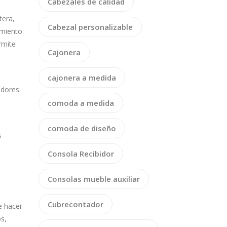
Cabezales de calidad
tera,
Cabezal personalizable
amiento
rmite
Cajonera
cajonera a medida
idores
comoda a medida
comoda de diseño
s
Consola Recibidor
Consolas mueble auxiliar
Cubrecontador
e hacer
s,