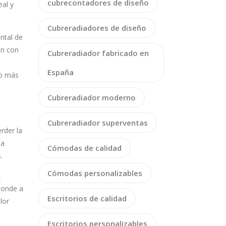
cubrecontadores de diseño
eal y
Cubreradiadores de diseño
ntal de
ón con
Cubreradiador fabricado en
España
lo más
Cubreradiador moderno
Cubreradiador superventas
rder la
na
Cómodas de calidad
.
Cómodas personalizables
,
onde a
Escritorios de calidad
lor
Escritorios personalizables