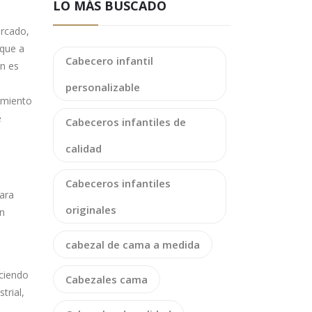
LO MÁS BUSCADO
ercado,
 que a
Cabecero infantil
ón es
personalizable
imiento
e
Cabeceros infantiles de
calidad
Cabeceros infantiles
para
originales
Un
cabezal de cama a medida
aciendo
Cabezales cama
trial,