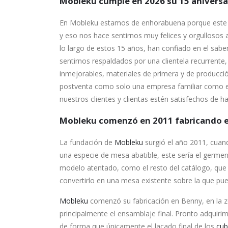
Mobleku cumple en 2026 su 15 aniversa
En Mobleku estamos de enhorabuena porque este 2
y eso nos hace sentirnos muy felices y orgullosos 
lo largo de estos 15 años, han confiado en el sabe
sentirnos respaldados por una clientela recurrente
inmejorables, materiales de primera y de producci
postventa como solo una empresa familiar como 
nuestros clientes y clientas estén satisfechos de 
Mobleku comenzó en 2011 fabricando e
La fundación de
Mobleku
surgió el año 2011, cuand
una especie de mesa abatible, este sería el germe
modelo atentado, como el resto del catálogo, que u
convertirlo en una mesa existente sobre la que pu
Mobleku
comenzó su fabricación en Benny, en la 
principalmente el ensamblaje final. Pronto adquiri
de forma que únicamente el lacado final de los
cub