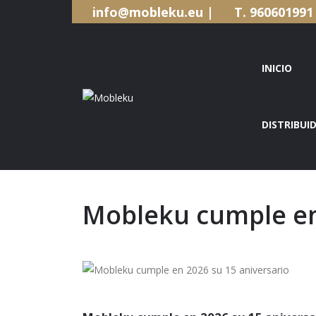
info@mobleku.eu |
T. 9606019
INICIO
DISTRIBUI
INICIO
Mobleku cumple en