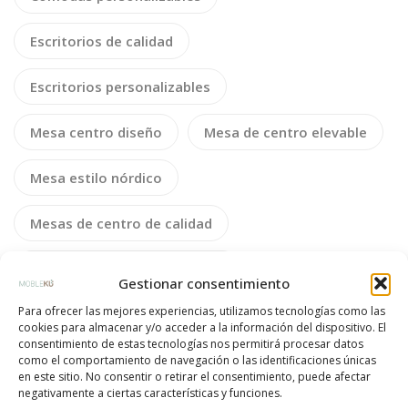
Escritorios de calidad
Escritorios personalizables
Mesa centro diseño
Mesa de centro elevable
Mesa estilo nórdico
Mesas de centro de calidad
Mesas de centro decorativas
Gestionar consentimiento
Para ofrecer las mejores experiencias, utilizamos tecnologías como las
Mesas de centro personalizables
cookies para almacenar y/o acceder a la información del dispositivo. El
consentimiento de estas tecnologías nos permitirá procesar datos
mesita de noche
mesita de noche a medida
como el comportamiento de navegación o las identificaciones únicas
en este sitio. No consentir o retirar el consentimiento, puede afectar
negativamente a ciertas características y funciones.
mesita de noche con patas