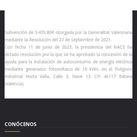
Subvención de 3.439,80€ otorgada por la Generalitat Valenciana
mediante la Resolución del 27 de septiembre de 2021.
Con fecha 11 de junio de 2023, la presidencia del IVACE ha
dictado resolución por la que se ha aprobado la concesión de la
ayuda para la instalación de autoconsumo de energía eléctrica
mediante generador fotovoltaico de 10 kWn, en el Polígono
Industrial Horta Vella, Calle 3, Nave 13. CP: 46117 Bétera
(Valencia).
CONÓCENOS