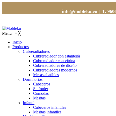
info@mobleku.eu |
T. 96
Menu
≡
╳
Inicio
Productos
Cubreradiadores
Cubreradiador con estantería
Cubreradiador con vitrina
Cubreradiadores de diseño
Cubreradiadores modernos
Mesas abatibles
Dormitorios
Cabeceros
Sinfonier
Cómodas
Mesitas
Infantil
Cabeceros infantiles
Mesitas infantiles