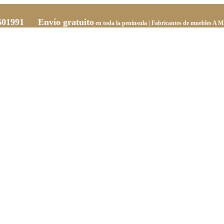
0601991
Envío gratuito
en toda la península | Fabricantes de muebles
A M