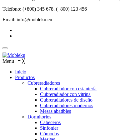
Teléfono: (+800) 345 678, (+800) 123 456
Email: info@mobleku.eu
Menu
≡
╳
Inicio
Productos
Cubreradiadores
Cubreradiador con estantería
Cubreradiador con vitrina
Cubreradiadores de diseño
Cubreradiadores modernos
Mesas abatibles
Dormitorios
Cabeceros
Sinfonier
Cómodas
Mesitas