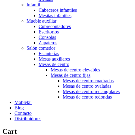
Infantil
Cabeceros infantiles
Mesitas infantiles
Mueble auxiliar
Cubrecontadores
Escritorios
Consolas
Zapateros
Salón comedor
Estanterías
Mesas auxiliares
Mesas de centro
Mesas de centro elevables
Mesas de centro fijas
Mesas de centro cuadradas
Mesas de centro ovaladas
Mesas de centro rectangulares
Mesas de centro redondas
Mobleku
Blog
Contacto
Distribuidores
Cart