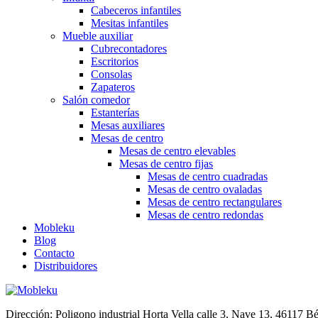
Cabeceros infantiles
Mesitas infantiles
Mueble auxiliar
Cubrecontadores
Escritorios
Consolas
Zapateros
Salón comedor
Estanterías
Mesas auxiliares
Mesas de centro
Mesas de centro elevables
Mesas de centro fijas
Mesas de centro cuadradas
Mesas de centro ovaladas
Mesas de centro rectangulares
Mesas de centro redondas
Mobleku
Blog
Contacto
Distribuidores
Dirección: Poligono industrial Horta Vella calle 3, Nave 13, 46117 Bé