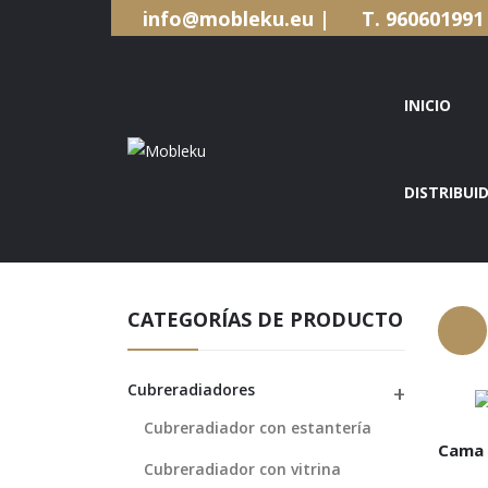
info@mobleku.eu |
T. 9606019
INICIO
DISTRIBUI
INICIO
CATEGORÍAS DE PRODUCTO
Cubreradiadores
LEE
Cubreradiador con estantería
Cama 
Cubreradiador con vitrina