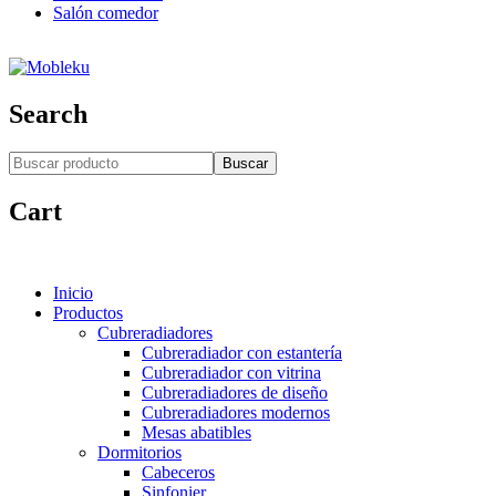
Salón comedor
Search
Buscar
Cart
Inicio
Productos
Cubreradiadores
Cubreradiador con estantería
Cubreradiador con vitrina
Cubreradiadores de diseño
Cubreradiadores modernos
Mesas abatibles
Dormitorios
Cabeceros
Sinfonier