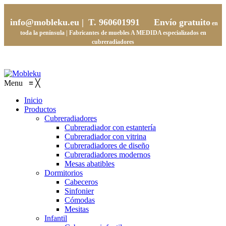
info@mobleku.eu |
T. 960601991
Envío gratuito
en
toda la península | Fabricantes de muebles
A MEDIDA
especializados en
cubreradiadores
Menu
≡
╳
Inicio
Productos
Cubreradiadores
Cubreradiador con estantería
Cubreradiador con vitrina
Cubreradiadores de diseño
Cubreradiadores modernos
Mesas abatibles
Dormitorios
Cabeceros
Sinfonier
Cómodas
Mesitas
Infantil