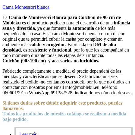
Cama Montessori blanca
La
Cama de Montessori Blanca para Colchón de 90 cm de
Mobleku
es el producto perfecto para el desarrollo de una
infancia
sana y divertida
, ya que fomenta la
autonomía
de los más
pequeños de la casa. Esta cama Montessori cuenta con un diseño
original que te permitirá cubrir la casita por completo y crear un
ambiente más
cálido y acogedor
. Fabricada en
DM de alta
densidad
, es
resistente y funcional,
por lo que les acompañará en
todo momento durante todas las etapas de su infancia.
Colchón (90×190 cm) y accesorios no incluidos.
Fabricado completamente a medida, el precio dependerá de las
medidas y características que se deseen. Se fabricará una vez
realizado el pedido, no contamos con stock, por lo que no dudes en
contactar con nosotros por email info@mobleku.eu, teléfono
960601991 o WhatsApp 691387528, indicándonos cómo lo deseas.
Si tienes dudas sobre
dónde
adquirir este producto, puedes
llamarnos.
Todos los productos de nuestro catálogo se realizan a medida
bajo pedido.
Leer más