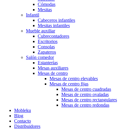
Cómodas
Mesitas
Infantil
Cabeceros infantiles
Mesitas infantiles
Mueble auxiliar
Cubrecontadores
Escritorios
Consolas
Zapateros
Salón comedor
Estanterías
Mesas auxiliares
Mesas de centro
Mesas de centro elevables
Mesas de centro fijas
Mesas de centro cuadradas
Mesas de centro ovaladas
Mesas de centro rectangulares
Mesas de centro redondas
Mobleku
Blog
Contacto
Distribuidores