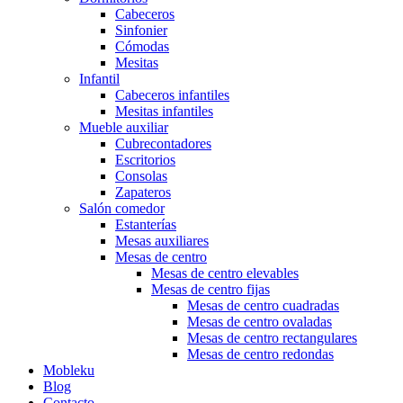
Cabeceros
Sinfonier
Cómodas
Mesitas
Infantil
Cabeceros infantiles
Mesitas infantiles
Mueble auxiliar
Cubrecontadores
Escritorios
Consolas
Zapateros
Salón comedor
Estanterías
Mesas auxiliares
Mesas de centro
Mesas de centro elevables
Mesas de centro fijas
Mesas de centro cuadradas
Mesas de centro ovaladas
Mesas de centro rectangulares
Mesas de centro redondas
Mobleku
Blog
Contacto