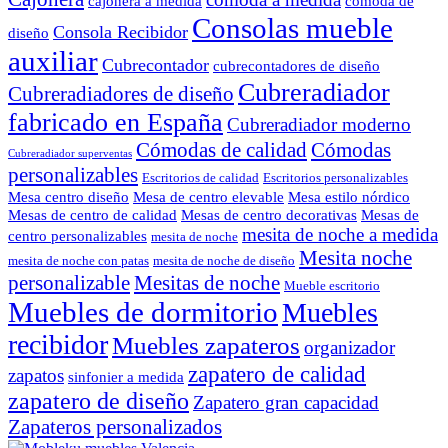
cajonera a medida
comoda de
Consolas mueble
Consola Recibidor
diseño
auxiliar
Cubrecontador
cubrecontadores de diseño
Cubreradiador
Cubreradiadores de diseño
fabricado en España
Cubreradiador moderno
Cómodas de calidad
Cómodas
Cubreradiador superventas
personalizables
Escritorios de calidad
Escritorios personalizables
Mesa centro diseño
Mesa de centro elevable
Mesa estilo nórdico
Mesas de centro de calidad
Mesas de centro decorativas
Mesas de
mesita de noche a medida
centro personalizables
mesita de noche
Mesita noche
mesita de noche con patas
mesita de noche de diseño
personalizable
Mesitas de noche
Mueble escritorio
Muebles de dormitorio
Muebles
recibidor
Muebles zapateros
organizador
zapatero de calidad
zapatos
sinfonier a medida
zapatero de diseño
Zapatero gran capacidad
Zapateros personalizados