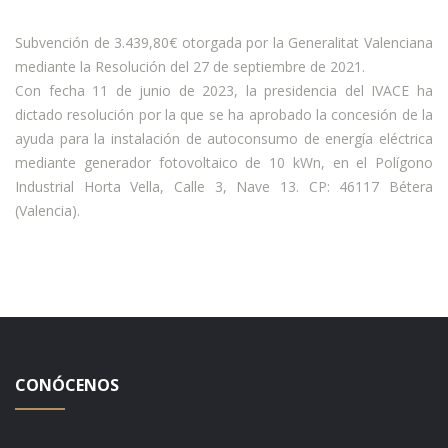
Subvención de 3.439,80€ otorgada por la Generalitat Valenciana
mediante la Resolución del 27 de septiembre de 2021.
Con fecha 11 de junio de 2023, la presidencia del IVACE ha
dictado resolución por la que se ha aprobado la concesión de la
ayuda para la instalación de autoconsumo de energía eléctrica
mediante generador fotovoltaico de 10 kWn, en el Polígono
Industrial Horta Vella, Calle 3, Nave 13. CP: 46117 Bétera
(Valencia).
CONÓCENOS