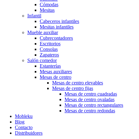
Cómodas
Mesitas
Infantil
Cabeceros infantiles
Mesitas infantiles
Mueble auxiliar
Cubrecontadores
Escritorios
Consolas
Zapateros
Salón comedor
Estanterías
Mesas auxiliares
Mesas de centro
Mesas de centro elevables
Mesas de centro fijas
Mesas de centro cuadradas
Mesas de centro ovaladas
Mesas de centro rectangulares
Mesas de centro redondas
Mobleku
Blog
Contacto
Distribuidores