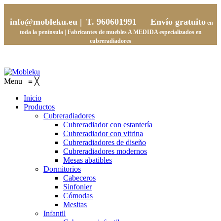
info@mobleku.eu |
T. 960601991
Envío gratuito
en
toda la península | Fabricantes de muebles
A MEDIDA
especializados en
cubreradiadores
Menu
≡
╳
Inicio
Productos
Cubreradiadores
Cubreradiador con estantería
Cubreradiador con vitrina
Cubreradiadores de diseño
Cubreradiadores modernos
Mesas abatibles
Dormitorios
Cabeceros
Sinfonier
Cómodas
Mesitas
Infantil