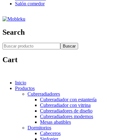
Salón comedor
Search
Buscar
Cart
Inicio
Productos
Cubreradiadores
Cubreradiador con estantería
Cubreradiador con vitrina
Cubreradiadores de diseño
Cubreradiadores modernos
Mesas abatibles
Dormitorios
Cabeceros
Sinfonier