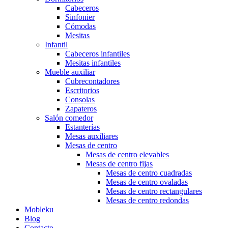
Cabeceros
Sinfonier
Cómodas
Mesitas
Infantil
Cabeceros infantiles
Mesitas infantiles
Mueble auxiliar
Cubrecontadores
Escritorios
Consolas
Zapateros
Salón comedor
Estanterías
Mesas auxiliares
Mesas de centro
Mesas de centro elevables
Mesas de centro fijas
Mesas de centro cuadradas
Mesas de centro ovaladas
Mesas de centro rectangulares
Mesas de centro redondas
Mobleku
Blog
Contacto