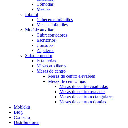
Cómodas
Mesitas
Infantil
Cabeceros infantiles
Mesitas infantiles
Mueble auxiliar
Cubrecontadores
Escritorios
Consolas
Zapateros
Salón comedor
Estanterías
Mesas auxiliares
Mesas de centro
Mesas de centro elevables
Mesas de centro fijas
Mesas de centro cuadradas
Mesas de centro ovaladas
Mesas de centro rectangulares
Mesas de centro redondas
Mobleku
Blog
Contacto
Distribuidores