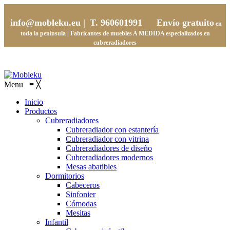
info@mobleku.eu |
T. 960601991
Envío gratuito
en
toda la península | Fabricantes de muebles
A MEDIDA
especializados en
cubreradiadores
Menu
≡
╳
Inicio
Productos
Cubreradiadores
Cubreradiador con estantería
Cubreradiador con vitrina
Cubreradiadores de diseño
Cubreradiadores modernos
Mesas abatibles
Dormitorios
Cabeceros
Sinfonier
Cómodas
Mesitas
Infantil