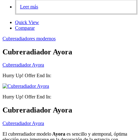
Leer más
Quick View
Comparar
Cubreradiadores modernos
Cubreradiador Ayora
Cubreradiador Ayora
Hurry Up! Offer End In:
Hurry Up! Offer End In:
Cubreradiador Ayora
Cubreradiador Ayora
El cubreradiador modelo
Ayora
es sencillo y atemporal, óptima
elección para integrarse en la decoración de la estancia con