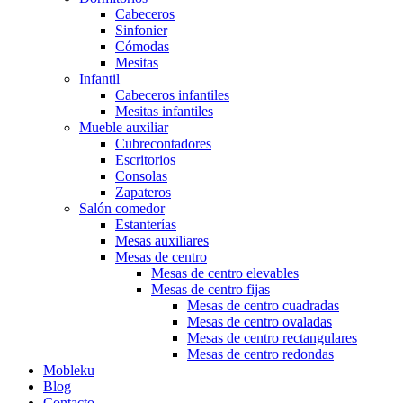
Cabeceros
Sinfonier
Cómodas
Mesitas
Infantil
Cabeceros infantiles
Mesitas infantiles
Mueble auxiliar
Cubrecontadores
Escritorios
Consolas
Zapateros
Salón comedor
Estanterías
Mesas auxiliares
Mesas de centro
Mesas de centro elevables
Mesas de centro fijas
Mesas de centro cuadradas
Mesas de centro ovaladas
Mesas de centro rectangulares
Mesas de centro redondas
Mobleku
Blog
Contacto