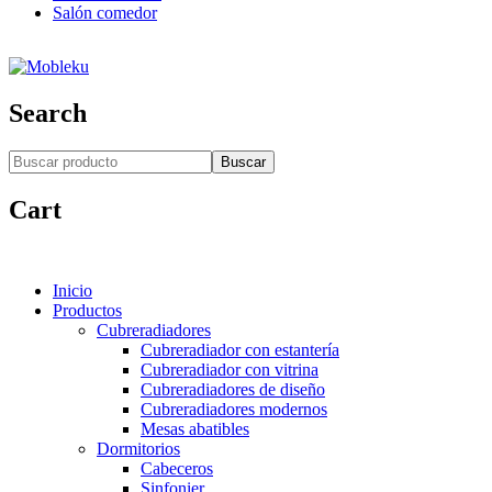
Salón comedor
Search
Buscar
Cart
Inicio
Productos
Cubreradiadores
Cubreradiador con estantería
Cubreradiador con vitrina
Cubreradiadores de diseño
Cubreradiadores modernos
Mesas abatibles
Dormitorios
Cabeceros
Sinfonier