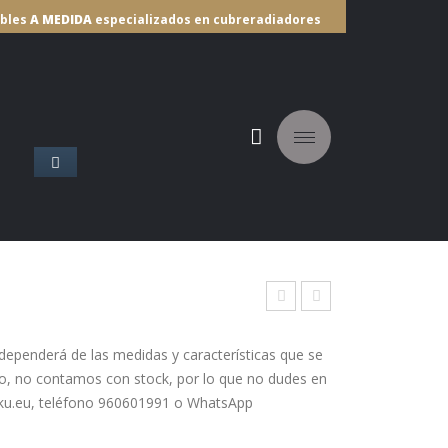
ebles
A MEDIDA
especializados en cubreradiadores
IBUIDORES
apa
apa
ter
ter
ependerá de las medidas y características que se
ido, no contamos con stock, por lo que no dudes en
o
o
ku.eu, teléfono 960601991 o WhatsApp
Nia
Zen