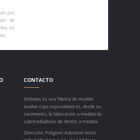
ión por
ión de
kWn, en
ia).
TO
CONTACTO
Mobleku es una fábrica de mueble
auxiliar cuya especialidad es, desde su
nacimiento, la fabricación a medida de
cubreradiadores de diseño a medida.
Dirección: Polígono Industrial Horta