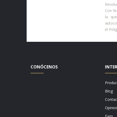
Resolu
Con fe
la qu
autoco
el Polí
CONÓCENOS
INTE
Produc
Blog
Contac
Opinio
Faqs