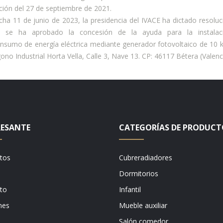
ción del 27 de septiembre de 2021.
cha 11 de junio de 2023, la presidencia del IVACE ha dictado resoluc
e se ha aprobado la concesión de la ayuda para la instalac
nsumo de energía eléctrica mediante generador fotovoltaico de 10 
gono Industrial Horta Vella, Calle 3, Nave 13. CP: 46117 Bétera (Valenc
RESANTE
CATEGORÍAS DE PRODUC
tos
Cubreradiadores
Dormitorios
to
Infantil
nes
Mueble auxiliar
Salón comedor