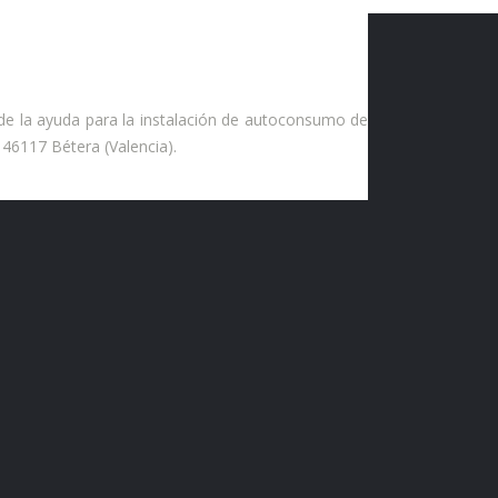
 de la ayuda para la instalación de autoconsumo de
 46117 Bétera (Valencia).