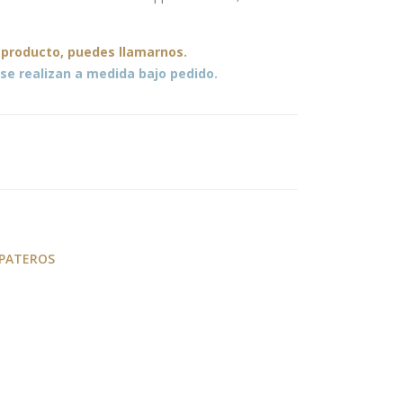
con
ra
Zap
Lun
 producto, puedes llamarnos.
ate
a
se realizan a medida bajo pedido.
ro
Aba
tibl
e
Mo
del
o
Vina
APATEROS
lesa