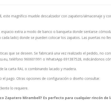
 este magnífico mueble descalzador con zapatero/almacenaje y con la
 espacio extra a modo de banco o banqueta donde sentarse cómoda
n cada lado) donde se pueden colocar los zapatos. Las puertas no lle
sticas que se deseen. Se fabricará una vez realizado el pedido, no c
ku.eu, teléfono 960601991 o WhatsApp 691387528, indicándonos có
r de la carta RAL o combinando lacado y madera.
ho el pago. Otras opciones de configuración o diseño consultar.
ente lo requiere.
o Zapatero Mirambell? Es perfecto para cualquier rincón de l