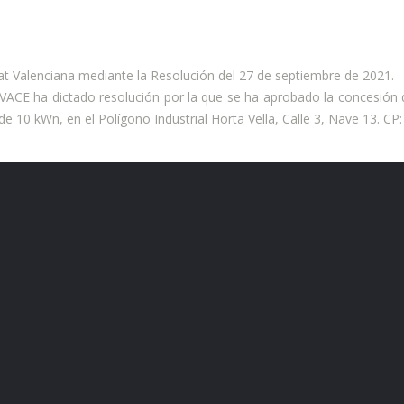
at Valenciana mediante la Resolución del 27 de septiembre de 2021.
 IVACE ha dictado resolución por la que se ha aprobado la concesión
e 10 kWn, en el Polígono Industrial Horta Vella, Calle 3, Nave 13. CP: