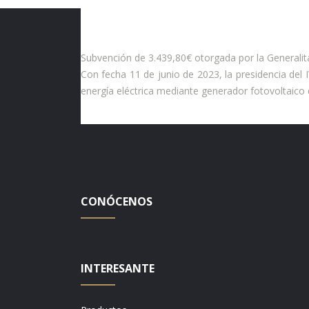
Subvención de 3.439,80€ otorgada por la Generalit
Con fecha 11 de junio de 2023, la presidencia del
energía eléctrica mediante generador fotovoltaico d
CONÓCENOS
INTERESANTE